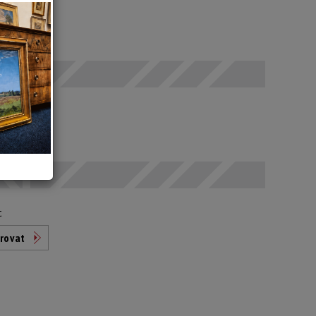
 SELČ
odáno
t
rovat