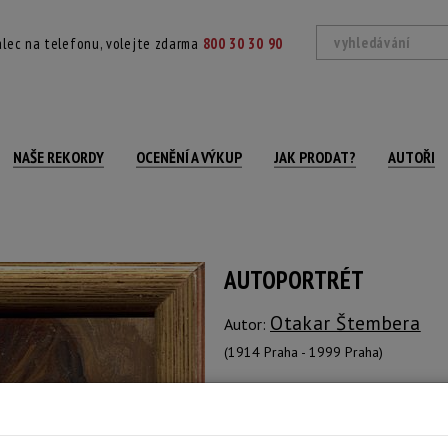
lec na telefonu, volejte zdarma
800 30 30 90
NAŠE REKORDY
OCENĚNÍ A VÝKUP
JAK PRODAT?
AUTOŘI
AUTOPORTRÉT
Otakar Štembera
Autor:
(1914 Praha - 1999 Praha)
Signováno a datováno vpravo dole, rá
Technika: olej na překližce, datace: 193
Šířka: 13,5 cm, výška: 16,5 cm, rámování