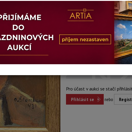
Stav: dobrý
Konec dražby:
16.06.2026 20:08
Dosažená cena:
nepr
Vyvolávací cena: 1 000 Kč
Pro účast v aukci se stačí přihlási
Přihlásit se
nebo
Regist