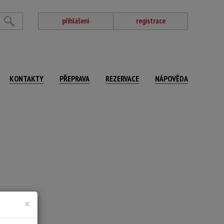
přihlášení
registrace
KONTAKTY
PŘEPRAVA
REZERVACE
NÁPOVĚDA
mováno.
×
1
: 18,5 x 16 cm