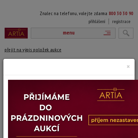
Znalec na telefonu, volejte zdarma
800 30 30 90
přihlášení
registrace
menu
přejít na výpis položek aukce
KOTVENÍ LODÍ
×
T. Harrison
Autor:
(? ?)
Signováno a datováno vlevo dole. rámováno.
Technika: olej na plátně, datace: 1896
Šířka: 46 cm, výška: 36 cm, rámování: 54 x 64 cm
Stav: mírně poškozeno
Konec dražby:
16.06.2026 20:09 SELČ