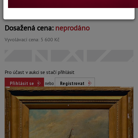
Dosažená cena:
neprodáno
Vyvolávací cena: 5 600 Kč
Pro účast v aukci se stačí přihlásit
Přihlásit se
nebo
Registrovat