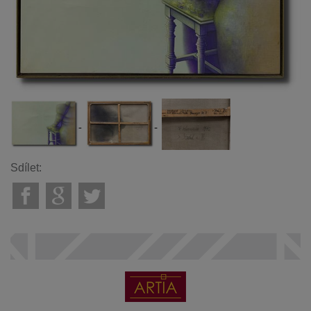
Sdílet: