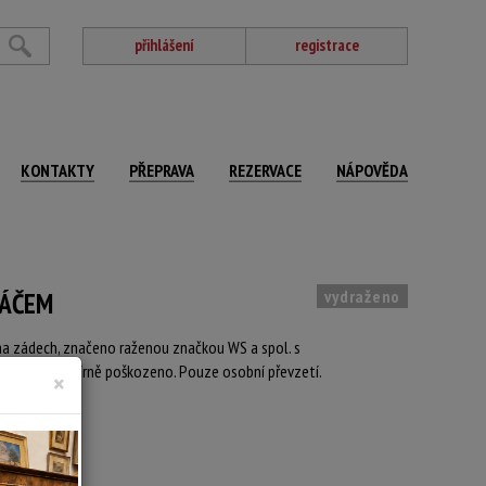
přihlášení
registrace
KONTAKTY
PŘEPRAVA
REZERVACE
NÁPOVĚDA
vydraženo
NÁČEM
č na zádech, značeno raženou značkou WS a spol. s
ch odřeno, mírně poškozeno. Pouze osobní převzetí.
×