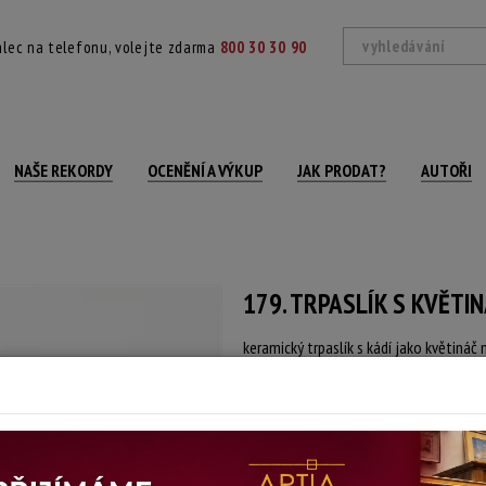
lec na telefonu, volejte zdarma
800 30 30 90
NAŠE REKORDY
OCENĚNÍ A VÝKUP
JAK PRODAT?
AUTOŘI
179. TRPASLÍK S KVĚTI
keramický trpaslík s kádí jako květiná
Barevně glazováno, na některých míste
Datace: 19. století
Šířka: 57 cm, výška: 65 cm
Stav: poškozeno