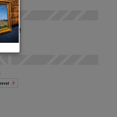
 SELČ
upné po
t
rovat