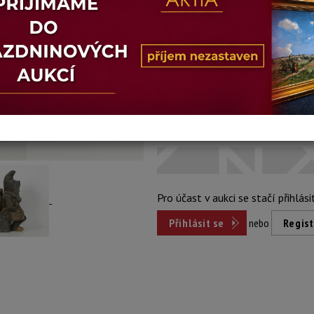
Konec dražby:
25.09.2018 21:14
Dosažená cena:
Dost
přihlášení
Vyvolávací cena: 3 500 Kč
Pro účast v aukci se stačí přihlási
Přihlásit se
nebo
Regist