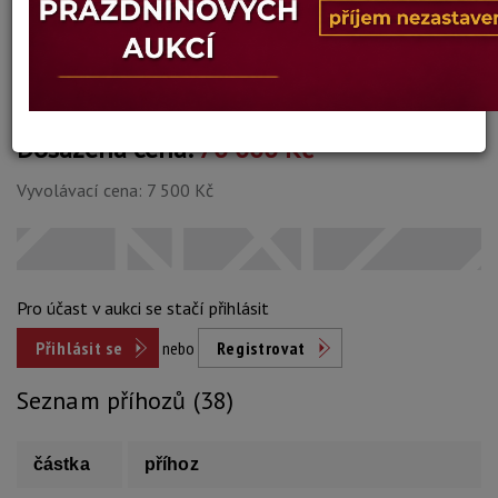
Konec dražby:
08.06.2026 20:06 SELČ
Dosažená cena:
70 000 Kč
Vyvolávací cena: 7 500 Kč
Pro účast v aukci se stačí přihlásit
Přihlásit se
nebo
Registrovat
Seznam příhozů (38)
částka
příhoz