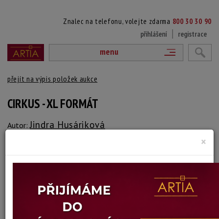
Znalec na telefonu, volejte zdarma
800 30 30 90
přihlášení
registrace
menu
přejít na výpis položek aukce
CIRKUS - XL FORMÁT
Jindra Husáriková
Autor:
×
(1931 Trmice - 2016 Praha)
vydraženo
Signováno vpravo dole, rámováno
krakelováno
Technika: olej na plátně
Šířka: 100 cm, výška: 120 cm, rámování: 124,5 X 104,4 cm
Stav: mírně poškozeno