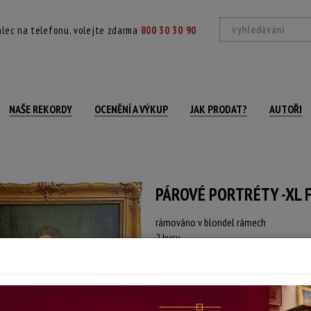
lec na telefonu, volejte zdarma
800 30 30 90
NAŠE REKORDY
OCENĚNÍ A VÝKUP
JAK PRODAT?
AUTOŘI
PÁROVÉ PORTRÉTY -XL
rámováno v blondel rámech
2 kusy
nevhodné pro zaslání
Technika: olej na plátně
Šířka: 80 cm, výška: 102 cm, rámování: 
Stav: poškozeno