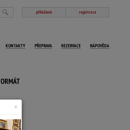
přihlášení
registrace
KONTAKTY
PŘEPRAVA
REZERVACE
NÁPOVĚDA
 FORMÁT
×
122 x 101 cm