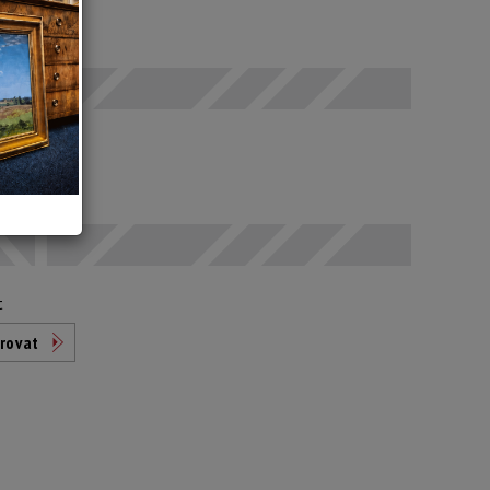
 SELČ
odáno
t
rovat