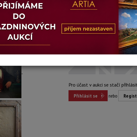
Konec dražby:
18.06.2026 20:05
Dosažená cena:
nepr
Vyvolávací cena: 5 500 Kč
Pro účast v aukci se stačí přihlási
Přihlásit se
nebo
Regist