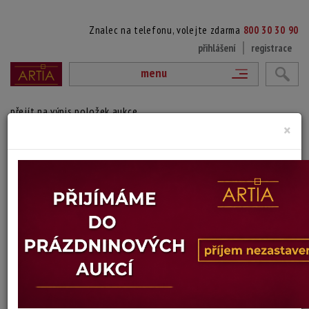
Znalec na telefonu, volejte zdarma
800 30 30 90
přihlášení
registrace
menu
přejít na výpis položek aukce
×
123. ČERTOVKA
Jaroslav Rubeš
Autor:
(1937 ?)
vydraženo
signováno vpravo dole, paspartováno, zaskleno, rámováno
Technika: kombinovaná technika
Šířka: 43 cm, výška: 23 cm, rámování: 37 x 59 cm
Stav: dobrý