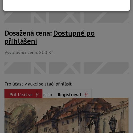
Konec dražby:
14.02.2023 20:21 SEČ
Dosažená cena:
Dostupné po
přihlášení
Vyvolávací cena: 800 Kč
Pro účast v aukci se stačí přihlásit
Přihlásit se
nebo
Registrovat