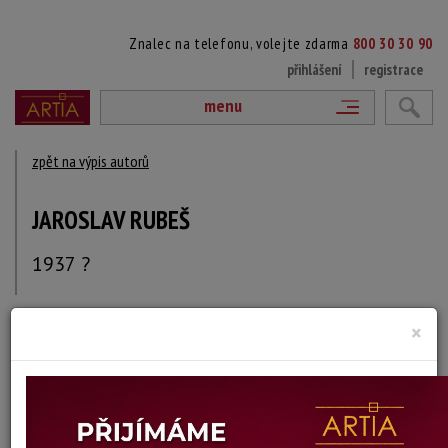
Znalec na telefonu, volejte zdarma
800 30 30 90
přihlášení
registrace
menu
zpět na výpis autorů
JAROSLAV RUBEŠ
1937 ?
×
DÍLA V AUKCÍCH