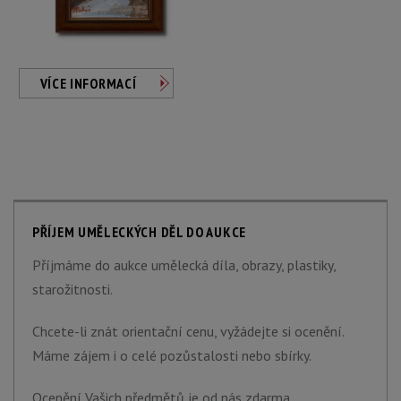
VÍCE INFORMACÍ
PŘÍJEM UMĚLECKÝCH DĚL DO AUKCE
Příjmáme do aukce umělecká díla, obrazy, plastiky,
starožitnosti.
Chcete-li znát orientační cenu, vyžádejte si ocenění.
Máme zájem i o celé pozůstalosti nebo sbírky.
Ocenění Vašich předmětů je od nás zdarma.