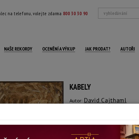
lec na telefonu, volejte zdarma
800 30 30 90
NAŠE REKORDY
OCENĚNÍ A VÝKUP
JAK PRODAT?
AUTOŘI
KABELY
David Cajthaml
Autor:
(1959 Praha)
Signováno a datováno vpravo dole, na re
Technika: olej na plátně, datace: 2000
Šířka: 100 cm, výška: 80 cm, rámování: 