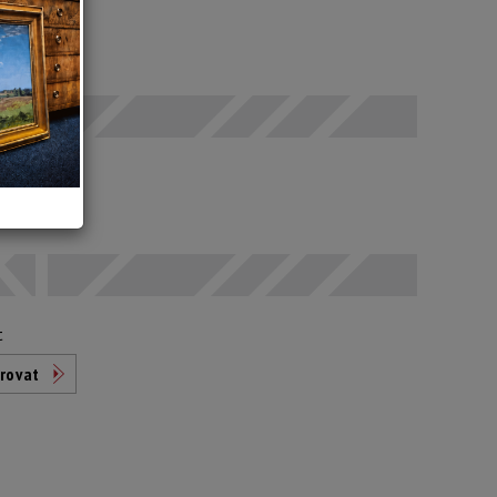
SELČ
odáno
t
rovat