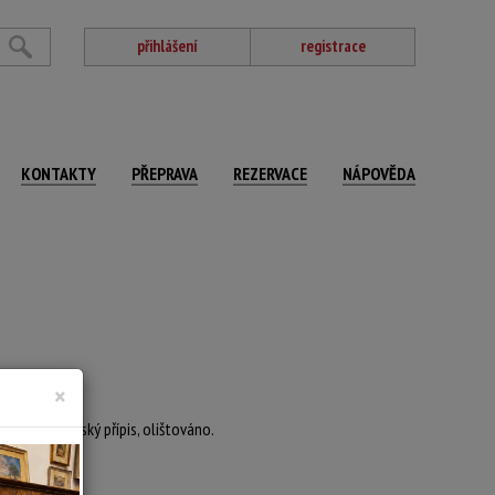
přihlášení
registrace
KONTAKTY
PŘEPRAVA
REZERVACE
NÁPOVĚDA
×
versu autorský přípis, olištováno.
81 x 101 cm