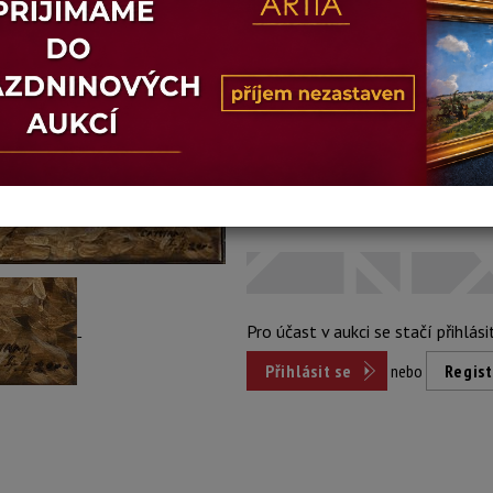
Stav: dobrý
Konec dražby:
06.07.2026 20:09 
Dosažená cena:
nepr
Vyvolávací cena: 4 000 Kč
Pro účast v aukci se stačí přihlási
Přihlásit se
nebo
Regist