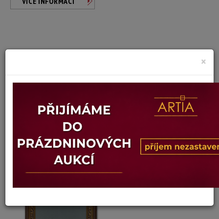
VÍCE INFORMACÍ
×
Karel Wellner
Autor:
21. SV. SOFIE
Dosažená cena:
neprodáno
Vyvolávací cena: 500 Kč
Konec dražby:
09.07.2025 20:35 SELČ