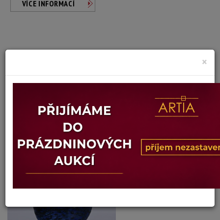
VÍCE INFORMACÍ
×
Milan Vobruba
Autor:
KELÍŠEK TECHNIKOU ALEPPO,
SIGNOVÁNO/DATOVÁNO
Dosažená cena:
500 Kč
Vyvolávací cena: 500 Kč
Konec dražby:
09.06.2026 20:10 SELČ