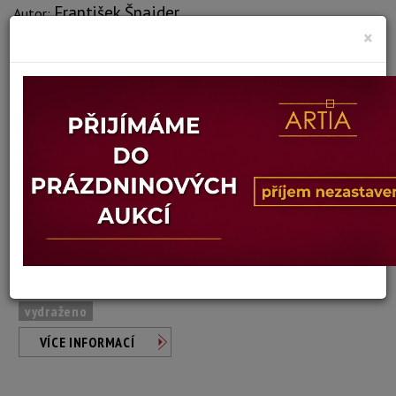
František Šnajder
Autor:
×
143. KRAJINA
Dosažená cena:
Dostupné po přihlášení
Vyvolávací cena: 700 Kč
Konec dražby:
11.12.2018 22:47 SEČ
vydraženo
VÍCE INFORMACÍ