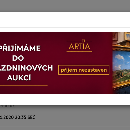
 Vitovský
vy
 VÁZE
VÍCE INFORM
stupné po přihlášení
1 000 Kč
8.2020 21:45 SELČ
 Vitovský
vy
APEC
VÍCE INFORM
stupné po přihlášení
1 300 Kč
1.2020 20:35 SEČ