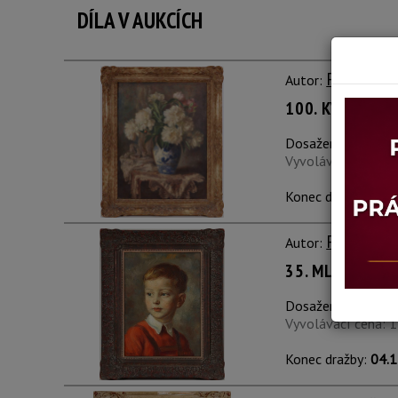
DÍLA V AUKCÍCH
František
Autor:
100. KYTICE VE
Dosažená cena:
Do
Vyvolávací cena: 
Konec dražby:
12.0
František
Autor:
35. MLADÝ CHL
Dosažená cena:
Do
Vyvolávací cena: 
Konec dražby:
04.1