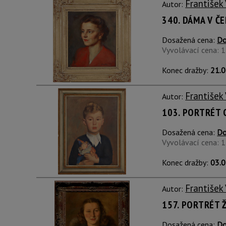
František
Autor:
340. DÁMA V Č
Dosažená cena:
Do
Vyvolávací cena: 
Konec dražby:
21.0
František
Autor:
103. PORTRÉT 
Dosažená cena:
Do
Vyvolávací cena: 
Konec dražby:
03.0
František
Autor:
157. PORTRÉT 
Dosažená cena:
Do