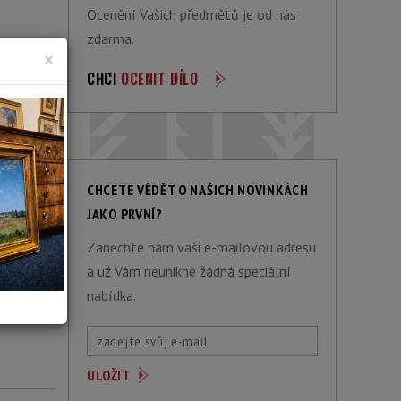
Ocenění Vašich předmětů je od nás
zdarma.
×
CHCI
OCENIT DÍLO
draženo
ACÍ
CHCETE VĚDĚT O NAŠICH NOVINKÁCH
JAKO PRVNÍ?
Zanechte nám vaši e-mailovou adresu
draženo
a už Vám neunikne žádná speciální
nabídka.
ACÍ