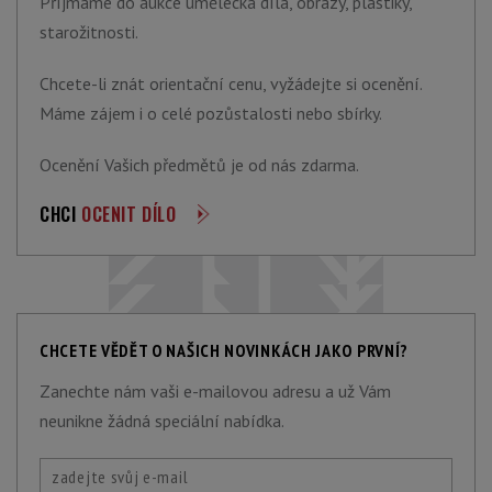
Příjmáme do aukce umělecká díla, obrazy, plastiky,
starožitnosti.
Chcete-li znát orientační cenu, vyžádejte si ocenění.
Máme zájem i o celé pozůstalosti nebo sbírky.
Ocenění Vašich předmětů je od nás zdarma.
CHCI
OCENIT DÍLO
CHCETE VĚDĚT O NAŠICH NOVINKÁCH JAKO PRVNÍ?
Zanechte nám vaši e-mailovou adresu a už Vám
neunikne žádná speciální nabídka.