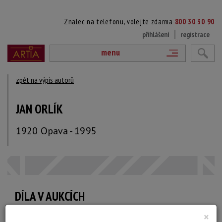
Znalec na telefonu, volejte zdarma
800 30 30 90
přihlášení
registrace
menu
zpět na výpis autorů
JAN ORLÍK
1920 Opava - 1995
DÍLA V AUKCÍCH
×