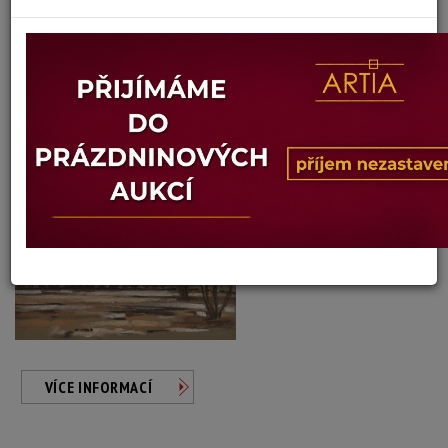
Jan Orlík
Autor:
299. PODZIMNÍ KRAJINA
Aktuální cena:
400 Kč
Minimální příhoz: 100 Kč
Vyvolávací cena: 400 Kč
Konec dražby:
10.08.2026 21:14 SELČ
VÍCE INFORMACÍ