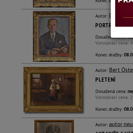
Konec dražby:
08.0
Pavel Fl
Autor:
PORTRÉT MUŽE
Dosažená cena:
ne
Vyvolávací cena: 
Konec dražby:
08.0
Bert Öste
Autor:
PLETENÍ
Dosažená cena:
ne
Vyvolávací cena: 
Konec dražby:
08.0
autor neu
Autor: