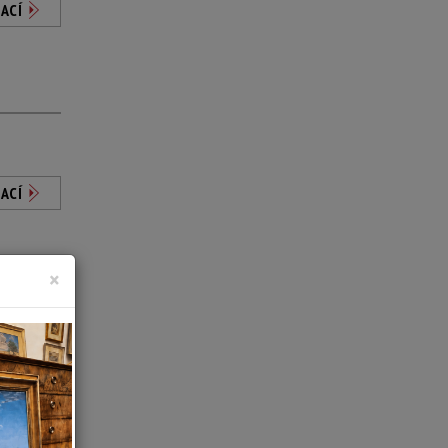
ACÍ
ACÍ
×
ACÍ