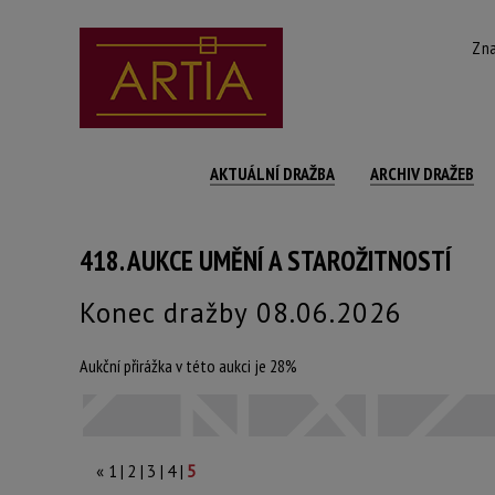
Zna
AKTUÁLNÍ DRAŽBA
ARCHIV DRAŽEB
418. AUKCE UMĚNÍ A STAROŽITNOSTÍ
Konec dražby 08.06.2026
Aukční přirážka v této aukci je 28%
|
|
|
|
«
1
2
3
4
5