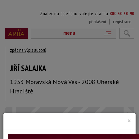
Znalec na telefonu, volejte zdarma
800 30 30 90
přihlášení
registrace
menu
zpět na výpis autorů
JIŘÍ SALAJKA
1933 Moravská Nová Ves - 2008 Uherské
Hradiště
×
DÍLA V AUKCÍCH