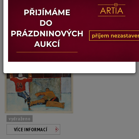
Jiří Salajka
Autor:
63. ČEŠI SKÓRUJÍ PROTI ŠVÉDŮM
Dosažená cena:
Dostupné po přihlášení
Vyvolávací cena: 2 200 Kč
Konec dražby:
08.06.2020 20:34 SELČ
vydraženo
VÍCE INFORMACÍ