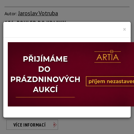
Jaroslav Votruba
Autor:
196. POHLED DO KRAJINY
×
Dosažená cena:
Dostupné po přihlášení
Vyvolávací cena: 1 000 Kč
Konec dražby:
12.08.2020 23:15 SELČ
vydraženo
VÍCE INFORMACÍ