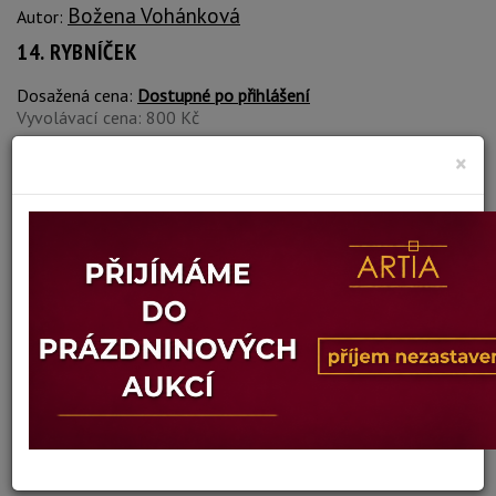
Božena Vohánková
Autor:
14. RYBNÍČEK
Dosažená cena:
Dostupné po přihlášení
Vyvolávací cena: 800 Kč
×
Konec dražby:
10.12.2018 18:44 SEČ
vydraženo
VÍCE INFORMACÍ