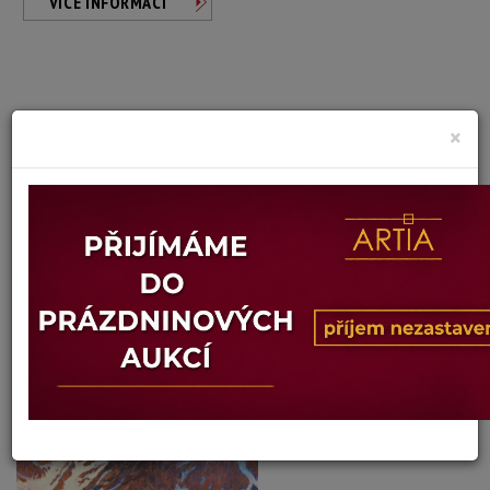
VÍCE INFORMACÍ
×
Jaroslav Josífko
Autor:
ROHÁČE
Dosažená cena:
neprodáno
Vyvolávací cena: 1 500 Kč
Konec dražby:
18.06.2026 20:02 SELČ