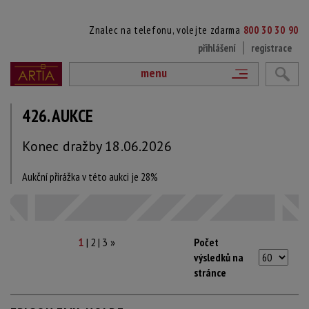
Znalec na telefonu, volejte zdarma
800 30 30 90
přihlášení
registrace
menu
426. AUKCE
Konec dražby 18.06.2026
Aukční přirážka v této aukci je 28%
|
|
Počet
1
2
3
»
výsledků na
stránce