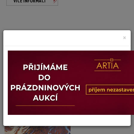
VÍCE INFORMACÍ
×
Jaroslav Josífko
Autor:
ROHÁČE
Dosažená cena:
neprodáno
Vyvolávací cena: 1 500 Kč
Konec dražby:
18.06.2026 20:02 SELČ