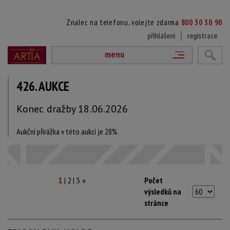
Znalec na telefonu, volejte zdarma
800 30 30 90
přihlášení
registrace
menu
426. AUKCE
Konec dražby 18.06.2026
Aukční přirážka v této aukci je 28%
|
|
Počet
1
2
3
»
výsledků na
stránce