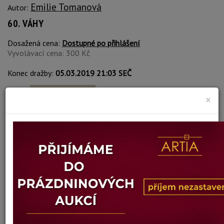
Emilie Tomanová
Autor:
60. VÁHY
Dosažená cena:
Dostupné po přihlášení
Vyvolávací cena: 300 Kč
Konec dražby:
05.03.2019 21:03 SEČ
×
vydraženo
VÍCE INFORMACÍ