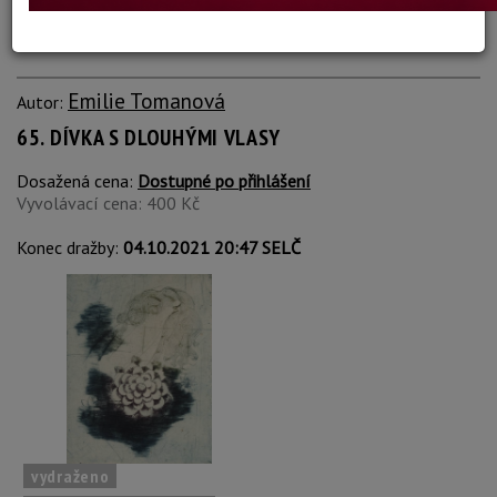
Emilie Tomanová
Autor:
65. DÍVKA S DLOUHÝMI VLASY
Dosažená cena:
Dostupné po přihlášení
Vyvolávací cena: 400 Kč
Konec dražby:
04.10.2021 20:47 SELČ
vydraženo