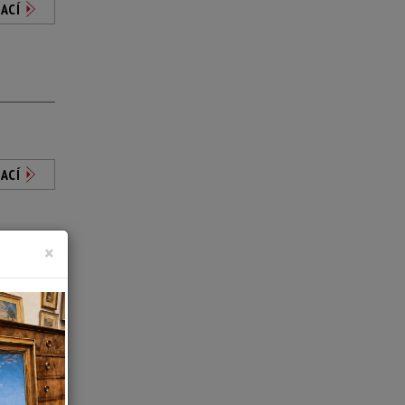
ACÍ
ACÍ
×
ACÍ