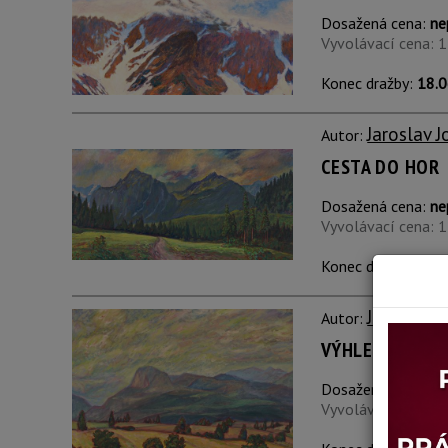
Dosažená cena:
ne
Vyvolávací cena: 
Konec dražby:
18.0
Jaroslav J
Autor:
CESTA DO HOR
Dosažená cena:
ne
Vyvolávací cena: 
Konec dražby:
18.0
Jaroslav J
Autor:
VÝHLEDY
Dosažená cena:
ne
Vyvolávací cena: 