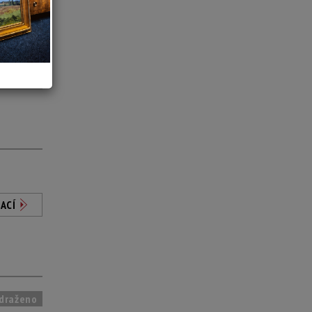
ACÍ
ACÍ
draženo