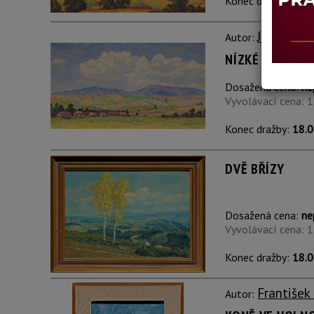
Konec dražby:
18.0
Jaroslav J
Autor:
NÍZKÉ TATRY
Dosažená cena:
ne
Vyvolávací cena: 
Konec dražby:
18.0
DVĚ BŘÍZY
Dosažená cena:
ne
Vyvolávací cena: 
Konec dražby:
18.0
František
Autor: