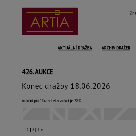
Zna
AKTUÁLNÍ DRAŽBA
ARCHIV DRAŽEB
426. AUKCE
Konec dražby 18.06.2026
Aukční přirážka v této aukci je 28%
|
|
1
2
3
»