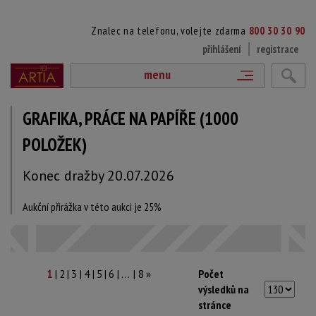
Znalec na telefonu, volejte zdarma
800 30 30 90
přihlášení
registrace
menu
GRAFIKA, PRÁCE NA PAPÍŘE (1000
POLOŽEK)
Konec dražby 20.07.2026
Aukční přirážka v této aukci je 25%
|
|
|
|
|
|
Počet
1
2
3
4
5
6
... |
8
»
výsledků na
stránce