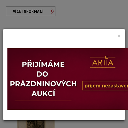
VÍCE INFORMACÍ
×
Jiří Nosek
Autor:
PETROLEJKA
Dosažená cena:
neprodáno
Vyvolávací cena: 400 Kč
Konec dražby:
20.07.2026 20:00 SELČ