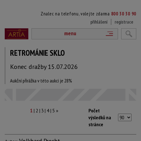
Znalec na telefonu, volejte zdarma
800 30 30 90
přihlášení
registrace
menu
RETROMÁNIE SKLO
Konec dražby 15.07.2026
Aukční přirážka v této aukci je 28%
|
|
|
|
Počet
1
2
3
4
5
»
výsledků na
stránce
Volkhard Precht