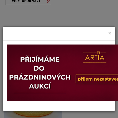
VÍCE INFORMACÍ
×
Jules Henri Venon
Autor:
MÍSA ŘVOUCÍHO LVA
Dosažená cena:
neprodáno
Vyvolávací cena: 2 000 Kč
Konec dražby:
15.07.2026 20:05 SELČ